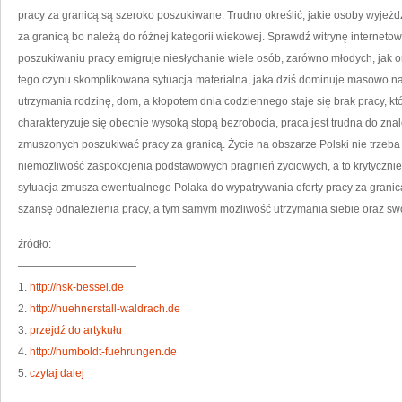
pracy za granicą są szeroko poszukiwane. Trudno określić, jakie osoby wyjeżdża
za granicą bo należą do różnej kategorii wiekowej. Sprawdź witrynę interneto
poszukiwaniu pracy emigruje niesłychanie wiele osób, zarówno młodych, jak o
tego czynu skomplikowana sytuacja materialna, jaka dziś dominuje masowo na 
utrzymania rodzinę, dom, a kłopotem dnia codziennego staje się brak pracy, k
charakteryzuje się obecnie wysoką stopą bezrobocia, praca jest trudna do znale
zmuszonych poszukiwać pracy za granicą. Życie na obszarze Polski nie trzeba
niemożliwość zaspokojenia podstawowych pragnień życiowych, a to krytycznie o
sytuacja zmusza ewentualnego Polaka do wypatrywania oferty pracy za granic
szansę odnalezienia pracy, a tym samym możliwość utrzymania siebie oraz swo
źródło:
———————————
1.
http://hsk-bessel.de
2.
http://huehnerstall-waldrach.de
3.
przejdź do artykułu
4.
http://humboldt-fuehrungen.de
5.
czytaj dalej