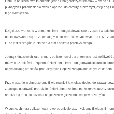
Chmura obliczeniowa to ⁢obecnie jedno z najgorętszych tematów w świecie IT. Co
płynących z przeniesienia swoich operacji do chmury, a przemysł​ jest jedną z ​br
tego rozwiązania.
Dzięki przetwarzaniu w chmurze, firmy mogą ‌skalować swoje⁣ zasoby⁢ w zależnoś
dostosowywanie się do ​zmieniających się warunków rynkowych. To ​także znaczni
IT, co jest szczególnie istotne dla‌ firm z sektora przemysłowego.
Jedną ⁢z⁢ kluczowych zalet chmury​ obliczeniowej dla przemysłu ⁣jest możliwość‍
różnych ​czujników i ​urządzeń. Dzięki temu firmy mogą prowadzić bardziej precy
optymalizację procesów produkcyjnych⁤ i lepsze zarządzanie całym zakładem.
Przetwarzanie w chmurze umożliwia również łatwiejszy dostęp do zaawansowany
znacząco usprawnić produkcję. Dzięki chmurze firma⁢ może korzystać ​z​ sztucz
analizy big data, co pozwala⁢ na jeszcze większe innowacje w przemyśle.
W sumie, chmura obliczeniowa rewolucjonizuje przemysł, umożliwiając firmom s