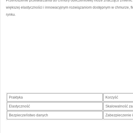
Przenoszenie przetwarzania do chmury obliczeniowej może znacząco ⁢zmienić 
większej elastyczności ‍i innowacyjnym rozwiązaniom dostępnym w chmurze,​
⁣rynku.
Praktyka
Korzyść
Elastyczność
Skalowalność z
Bezpieczeństwo danych
Zabezpieczenie i