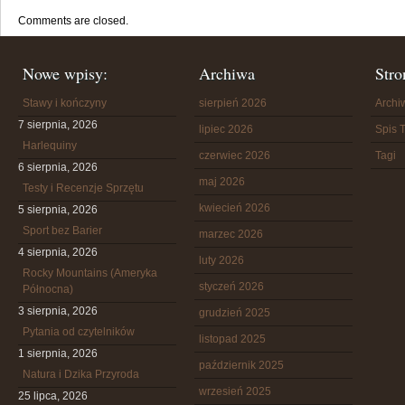
Comments are closed.
Nowe wpisy:
Archiwa
Stro
Stawy i kończyny
sierpień 2026
Arch
7 sierpnia, 2026
lipiec 2026
Spis T
Harlequiny
czerwiec 2026
Tagi
6 sierpnia, 2026
maj 2026
Testy i Recenzje Sprzętu
kwiecień 2026
5 sierpnia, 2026
Sport bez Barier
marzec 2026
4 sierpnia, 2026
luty 2026
Rocky Mountains (Ameryka
styczeń 2026
Północna)
3 sierpnia, 2026
grudzień 2025
Pytania od czytelników
listopad 2025
1 sierpnia, 2026
październik 2025
Natura i Dzika Przyroda
wrzesień 2025
25 lipca, 2026