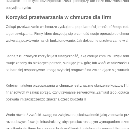
działanie. To nie tylko oszczędność czasu i pieniędzy, ale także możliwość zdo
pozycji na rynku.
Korzyści przetwarzania w chmurze dla ​firm
Odkąd przetwarzanie w⁢ chmurze zyskuje ‍na ‌popularności, branże różnego rodza
⁢tego ​rozwiązania. Firmy,‍ które decydują się przenieść⁤ swoje ‌operacje do chmu
wpływają pozytywnie na ⁣ich funkcjonowanie. Jak​ dokładnie ⁤przetwarzanie w
Jedną z ‍kluczowych korzyści jest​ elastyczność, jaką oferuje chmura. Dzięki te
swoje ⁢zasoby ‍do ⁣bieżących potrzeb, skalując je‍ w górę​ lub w dół w‌ zależności
są bardziej responsywne i mogą szybciej ⁣reagować na‍ zmieniające się warunk
Kolejnym atutem przetwarzania w chmurze jest znaczne obniżenie ​kosztów⁢ IT. 
finansowych w zakup sprzętu czy utrzymanie serwerowni. Zamiast tego, opłaca
pozwala im zaoszczędzić znaczną część budżetu IT.
Warto ⁣również⁢ zwrócić uwagę na zwiększoną skalowalność, jaką zapewnia prz
rozbudowywać⁢ swoje infrastruktury, ⁢aby sprostać rosnącym wymaganiom bizn
⁤rozwijanie się​ firmy,‍ bez obaw o brak możliwości zwiększenia mocy⁢ obliczenio