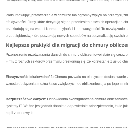
Podsumowując, przetwarzanie ⁣w chmurze ma ogromny wpływ na przemysł, zmie
efektywności. Firmy, które decydują się na⁣ przeniesienie swoich⁤ operacji do chm
przekładają się na wzrost konkurencyjności ‍i innowacyjności. To rozwiązanie ⁣st
przedsiębiorstw, które⁤ poszukują nowych sposobów na‌ optymalizację swoich
Najlepsze praktyki⁣ dla‌ migracji do chmury oblicz
Przenoszenie przetwarzania danych do chmury obliczeniowej staje się⁤ coraz b
Firmy ‍z różnych sektorów przemysłu przekonują‌ się, że korzystanie z usług ch
Elastyczność i skalowalność:
Chmura pozwala na elastyczne dostosowanie zaso
‌wzrostu obciążenia, można łatwo‌ zwiększyć moc obliczeniową, ⁣a po⁣ jego zmni
Bezpieczeństwo danych:
‍Odpowiednio skonfigurowana‍ chmura ⁢obliczeniowa⁣ 
systemy IT. Ważne jest jednak dbanie o odpowiednie‌ zabezpieczenia, takie ​jak
kopii zapasowych.