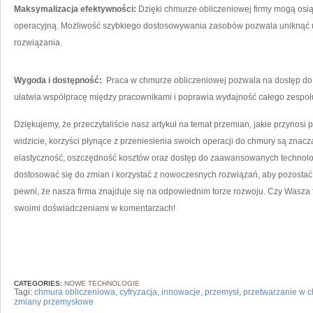
Maksymalizacja efektywności:
Dzięki chmurze obliczeniowej firmy mogą ​osią
operacyjną. Możliwość‍ szybkiego⁤ dostosowywania zasobów pozwala ‍uniknąć u
rozwiązania.
Wygoda ⁣i dostępność:
‌ Praca ‍w chmurze ⁢obliczeniowej‌ pozwala na dostęp d
ułatwia współpracę między pracownikami i poprawia wydajność‌ całego zespoł
Dziękujemy, że przeczytaliście nasz⁣ artykuł na temat przemian,‌ jakie ‌przynosi
‌widzicie, korzyści płynące z przeniesienia swoich operacji⁣ do​ chmury⁤ są znac
elastyczność, oszczędność kosztów ⁣oraz dostęp do ‍zaawansowanych technologi
dostosować ⁤się⁤ do ‌zmian i korzystać z nowoczesnych rozwiązań, aby pozosta
pewni, że nasza ⁢firma​ znajduje się na odpowiednim ⁣torze rozwoju. Czy Wasza⁤ 
swoimi doświadczeniami w​ komentarzach!
CATEGORIES:
NOWE TECHNOLOGIE
Tagi:
chmura obliczeniowa
,
cyfryzacja
,
innowacje
,
przemysł
,
przetwarzanie w 
zmiany przemysłowe