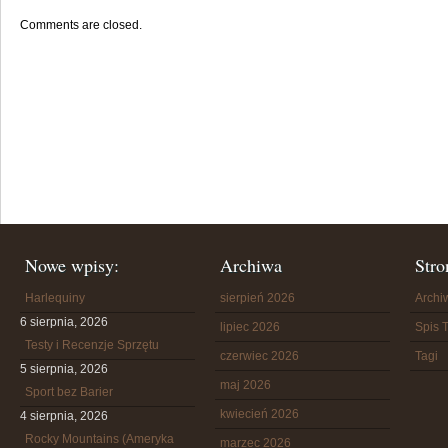
Comments are closed.
Nowe wpisy:
Archiwa
Stro
Harlequiny
sierpień 2026
Arch
6 sierpnia, 2026
lipiec 2026
Spis T
Testy i Recenzje Sprzętu
czerwiec 2026
Tagi
5 sierpnia, 2026
maj 2026
Sport bez Barier
kwiecień 2026
4 sierpnia, 2026
Rocky Mountains (Ameryka
marzec 2026