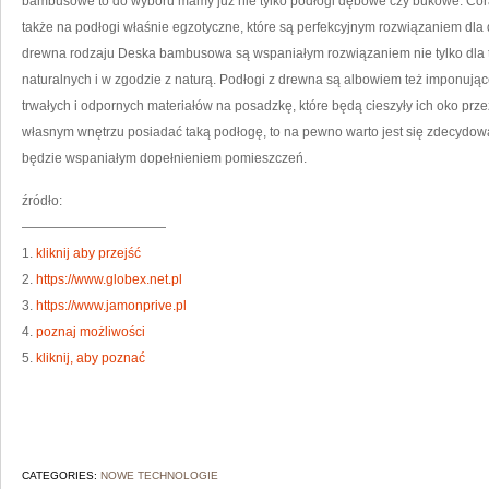
bambusowe to do wyboru mamy już nie tylko podłogi dębowe czy bukowe. Cora
także na podłogi właśnie egzotyczne, które są perfekcyjnym rozwiązaniem dla 
drewna rodzaju Deska bambusowa są wspaniałym rozwiązaniem nie tylko dla t
naturalnych i w zgodzie z naturą. Podłogi z drewna są albowiem też imponując
trwałych i odpornych materiałów na posadzkę, które będą cieszyły ich oko przez
własnym wnętrzu posiadać taką podłogę, to na pewno warto jest się zdecydow
będzie wspaniałym dopełnieniem pomieszczeń.
źródło:
———————————
1.
kliknij aby przejść
2.
https://www.globex.net.pl
3.
https://www.jamonprive.pl
4.
poznaj możliwości
5.
kliknij, aby poznać
CATEGORIES:
NOWE TECHNOLOGIE