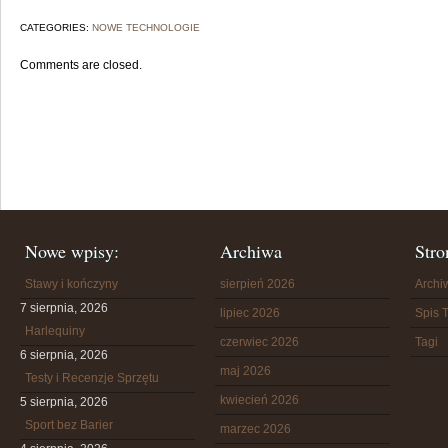
CATEGORIES:
NOWE TECHNOLOGIE
Comments are closed.
Nowe wpisy:
Archiwa
Stro
Stawy i kończyny
sierpień 2026
Arch
7 sierpnia, 2026
lipiec 2026
Spis T
Harlequiny
czerwiec 2026
Tagi
6 sierpnia, 2026
maj 2026
Testy i Recenzje Sprzętu
kwiecień 2026
5 sierpnia, 2026
Sport bez Barier
marzec 2026