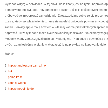
wykonać wizytę w serwisach. W tej chwili dość znany jest na rynku naprawa a
pomoc w trudnej sytuacji. Porządniej jest bowiem uiścić jakieś specyfiki mate
próbować go zreperować samodzielnie. Zaoszczędzimy sobie ze stu procent
czasie, kiedy tak właściwie nie znamy się na elektronice, nie powinniśmy pod
zadań. Serwisy apple mają bowiem w własnej kadrze przeszkolonych sprzedawc
naprawić. Tu zbity iphone może być z pewnością kosztowna. Należałoby więc 
Możemy wtedy zaoszczędzić duże sumy pieniężne. Pieniądze z pewnością pr
dwóch zdań jesteśmy w stanie wykorzystać je na przykład na kupowanie dzi
źródło:
———————————
1.
http://pianolessonsbarrie.info
2.
link
3.
pełna treść
4.
zobacz więcej
5.
http://pinopetrillo.de