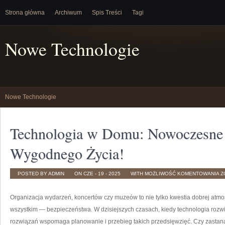
Strona główna
Archiwum
Spis Treści
Tagi
Nowe Technologie
Nowe Technologie
Technologia w Domu: Nowoczesne 
Wygodnego Życia!
T
POSTED BY ADMIN
ON CZE - 19 - 2025
WITH
MOŻLIWOŚĆ KOMENTOWANIA
Z
W
D
N
R
Organizacja wydarzeń, koncertów czy muzeów to nie tylko kwestia dobrej atmosf
D
W
wszystkim — bezpieczeństwa. W dzisiejszych czasach, kiedy technologia rozwi
Ż
rozwiązań wspomaga planowanie i przebieg takich przedsięwzięć. Czy zastana