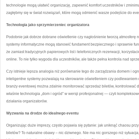
technologie mogą ułatwić organizację, zapewnić komfort uczestników i zminimal
zagłębmy się w świat rozwiązań, które mogą odmienić wasze podejście do eve
Technologia jako sprzymierzeniec organizatora
Podobnie jak dobrze dobrane oświetlenie czy nagłośnienie tworzą atmosferę 
systemy informatyczne mogą stanowić fundament bezpiecznego i sprawnie fun
że zamiast tradycyjnych papierowych list i telefonicznych rezerwacji, korzysta
online. To nie tylko wygoda dla uczestników, ale także pełna kontrola nad sprz
Czy istnieje lepsza analogia niż porównanie tego do zarządzania domem i o
inteligentne systemy pozwalają na sterowanie oświetleniem czy podlewaniem 
branży eventowej można zdalnie monitorować sprzedaż biletów, kontrolować d
właśnie technologia „dom i ogród” w wersji profesjonalnej — czyli komplekso
działania organizatorów.
Wyzwania na drodze do idealnego eventu
Organizując duże imprezy, często pojawia się pytanie: jak uniknąć chaosu prz
biletów? To naturalne obawy – nic dziwnego. Nie ma nic gorszego niż sytuacja,