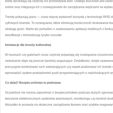
bilety sprzedają się szybciej niż przewidywał plan. Dlatego kluczowe jest z
online oraz integracja ich z rozwiązaniami do zarządzania wejściami na wydar
Trendy pokazują jasno — coraz więcej wydarzeń korzysta z technologii RFID do 
cyfrowych bramek. To rozwiązania, które eliminują konieczność drukowania tra
obsługę gości. Warto też pomyśleć o zastosowaniu aplikacji mobilnych z funkcj
weryfikacje i minimalizują ryzyko oszustw.
Innowacje dla branży kulturalnej
W muzeach czy galeriach coraz częściej pojawiają się rozwiązania rozszerzonej
zwiedzanie staje się jeszcze bardziej angażujące. Dodatkowo, dzięki zaa
precyzyjnie kontrolować ruch zwiedzających czy nawet analizować ich ścieżki 
wprowadzić system powiadomień push przypominających o nadchodzących w
Co dalej? Bezpieczeństwo to podstawa
Oczywiście nie można zapominać o bezpieczeństwie podczas dużych zgromad
tworzenie elektronicznych systemów alarmowych, monitoringu czy kontroli dost
Wszystko to pozwala na skuteczne zarządzanie tłumem oraz szybkie reagowan