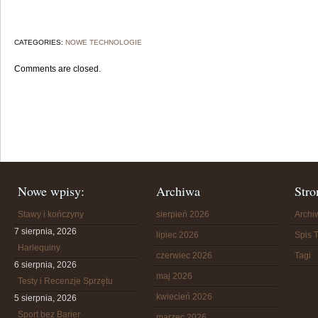
CATEGORIES:
NOWE TECHNOLOGIE
Comments are closed.
Nowe wpisy:
Archiwa
Stro
Stawy i kończyny
sierpień 2026
Arch
7 sierpnia, 2026
lipiec 2026
Spis T
Harlequiny
czerwiec 2026
Tagi
6 sierpnia, 2026
maj 2026
Testy i Recenzje Sprzętu
kwiecień 2026
5 sierpnia, 2026
Sport bez Barier
marzec 2026