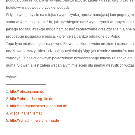
pogoda dopisze, co bywa również bardzo istotne. Żaden wczasowicz przecież 
hotelowym z powodu brzydkiej pogody.
Gdy decydujemy się na miejsce wypoczynku, oprócz panującej tam pogody, mu
samo ważne jest przecież to, jak przebiegnie nasz wypoczynek w danym kraju. 
jakiego rodzaju atrakcje mogą nam zostać zaoferowane oraz czy spełnią one 
propozycje posiadają miejsca, które nie są bardzo oddalone od Polski.
Tego typu miejscem jest na pewno Słowenia, która swoim urokiem i różnorodno
oczekiwania wszystkich ludzi którzy uwielbiają Alpy, jak również amatorów morza
zafascynuje nas cudownym połączeniem nowoczesnego miasta ze spokojem, kt
dumą. Słowenia jest zatem wspaniałym miejscem dla niemal wszystkich wczaso
źródło:
———————————
1.
http://retrozension.de
2.
http://rohrhardsberg-life.de
3.
http://saarlaendischer-judobund.de
4.
więcej na ten temat
5.
http://schach-in-weichering.de