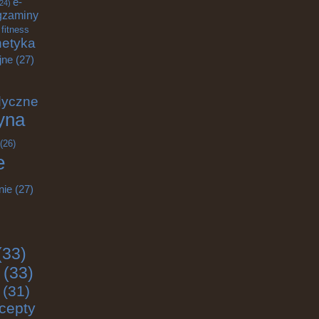
e-
24)
gzaminy
fitness
etyka
jne
(27)
dyczne
yna
(26)
e
nie
(27)
(33)
(33)
(31)
cepty