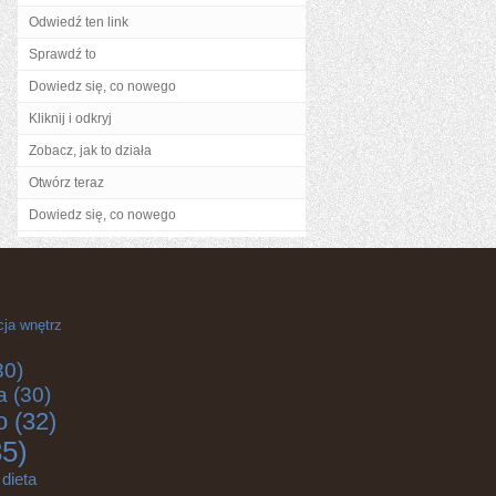
Odwiedź ten link
Sprawdź to
Dowiedz się, co nowego
Kliknij i odkryj
Zobacz, jak to działa
Otwórz teraz
Dowiedz się, co nowego
cja wnętrz
30)
a
(30)
o
(32)
5)
dieta