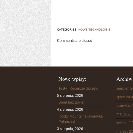
CATEGORIES:
NOWE TECHNOLOGIE
Comments are closed.
Nowe wpisy:
Archiw
Testy i Recenzje Sprzętu
sierpień 
5 sierpnia, 2026
lipiec 202
Sport bez Barier
czerwiec 
4 sierpnia, 2026
maj 2026
Rocky Mountains (Ameryka
Północna)
kwiecień 
3 sierpnia, 2026
marzec 2