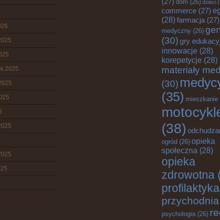
(27)
dom
(26)
dzieci
(
e
commerce
(27)
(28)
farmacja
(27)
026
gen
medyczny
(26)
(30)
2025
gry edukacy
innowacje
(28)
2025
korepetycje
(28)
materiały me
ik 2025
medyc
(30)
2025
(35)
2025
mieszkanie
motocykl
5
(38)
2025
odchudza
opieka
ogród
(26)
społeczna
(28)
2025
opieka
025
zdrowotna
profilaktyka
przychodnia
re
psychologia
(26)