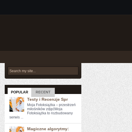
POPULAR
RECENT
Testy i Recenzje Spr
Moja Fotoksiążka – przestrzeń
miłośników zdjęćMoja
Fotoksiążka to rozbudowany
serwis ...
Magiczne algorytmy: