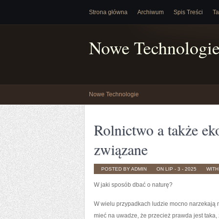
Strona główna
Archiwum
Spis Treści
Ta
Nowe Technologi
Nowe Technologie
Rolnictwo a także eko
związane
POSTED BY ADMIN
ON LIP - 3 - 2025
WIT
W jaki sposób dbać o naturę?
W wielu przypadkach ludzie mocno narzekają na
mieć na uwadze, że przecież prawda jest taka,