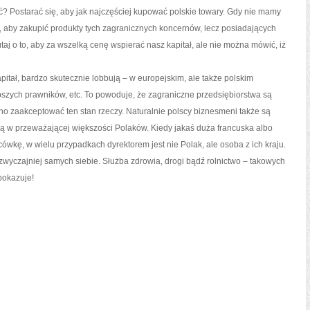
ć? Postarać się, aby jak najczęściej kupować polskie towary. Gdy nie mamy
 to, aby zakupić produkty tych zagranicznych koncernów, lecz posiadających
taj o to, aby za wszelką cenę wspierać nasz kapitał, ale nie można mówić, iż
itał, bardzo skutecznie lobbują – w europejskim, ale także polskim
pszych prawników, etc. To powoduje, że zagraniczne przedsiębiorstwa są
udno zaakceptować ten stan rzeczy. Naturalnie polscy biznesmeni także są
ają w przeważającej większości Polaków. Kiedy jakaś duża francuska albo
ówkę, w wielu przypadkach dyrektorem jest nie Polak, ale osoba z ich kraju.
wyczajniej samych siebie. Służba zdrowia, drogi bądź rolnictwo – takowych
pokazuje!