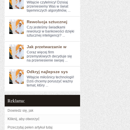
Witajcie czytelnicy! Dzisiaj
⁤przeniesiemy Was w świat
tajemniczych algorytmów, ...
Rewolucja sztucznej
Czy jesteśmy świadkami
rewolucji ⁢w bankowości dzięki
‌sztucznej inteligencji?‌ ...
Jak przetwarzanie w
Coraz więcej firm
‌przemysłowych decyduje​ się
na ‌przeniesienie swojej ...
Odkryj najlepsze sys
Witajcie miłośnicy technologii!
Dziś chcemy poruszyć ważny⁤
temat, który⁤ ...
Reklama:
Dowiedz się, jak
Kliknij, aby otworzyć
Przeczytaj pełen artykuł tutaj