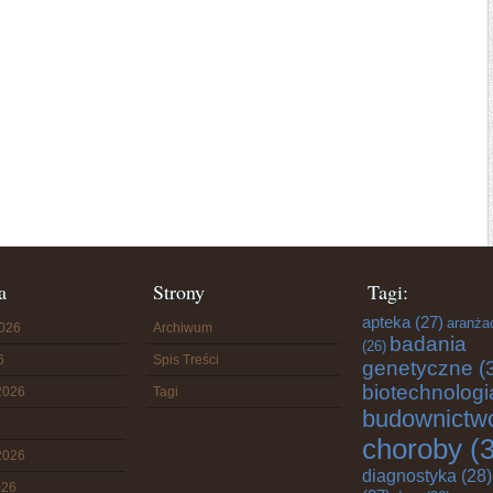
a
Strony
Tagi:
apteka
(27)
aranża
2026
Archiwum
badania
(26)
6
Spis Treści
genetyczne
(
biotechnologi
2026
Tagi
budownictw
choroby
(3
2026
diagnostyka
(28)
026