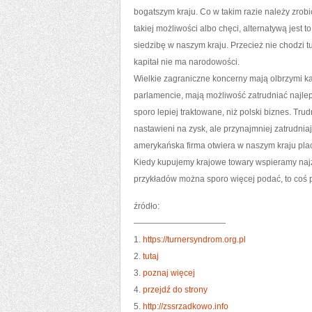
bogatszym kraju. Co w takim razie należy zrobi
takiej możliwości albo chęci, alternatywą jest
siedzibę w naszym kraju. Przecież nie chodzi tu
kapitał nie ma narodowości.
Wielkie zagraniczne koncerny mają olbrzymi kap
parlamencie, mają możliwość zatrudniać najle
sporo lepiej traktowane, niż polski biznes. Tr
nastawieni na zysk, ale przynajmniej zatrudni
amerykańska firma otwiera w naszym kraju plac
Kiedy kupujemy krajowe towary wspieramy najz
przykładów można sporo więcej podać, to coś 
źródło:
———————————
1.
https://turnersyndrom.org.pl
2.
tutaj
3.
poznaj więcej
4.
przejdź do strony
5.
http://zssrzadkowo.info