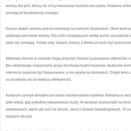
wiedzy dla tych, którzy nie chcą inwestować budżetu bez planu. Reklama onli
pomaga te kompetencje rozwijać.
Dużym atutem serwisu jest koncentracja na realnych działaniach. Obok teorii po
ułatwiają wdrożenie wiedzy. Dla osób rozwijających markę jest to szczególni
stale się rozwijają. Trzeba więc śledzić zmiany, a Mobiu.pl może być pomoc
Materiały obecne w serwisie mogą dotyczyć również poznawania odbiorców, c
Bez właściwego rozpoznania grupy docelowej trudno budować skuteczne komun
internecie powinna być dopasowana, a nie oparta na domysłach. Dzięki temu u
co przekłada się na większą efektywność.
Kolejnym cennym tematem jest także monitorowanie wyników. Reklama w sieci 
tylko wtedy, gdy potrafimy interpretować liczby. W serwisie można trafić na tre
reklamowych, takich jak ruch na stronie, zwrot z działań marketingowych. To
lepszych decyzji.