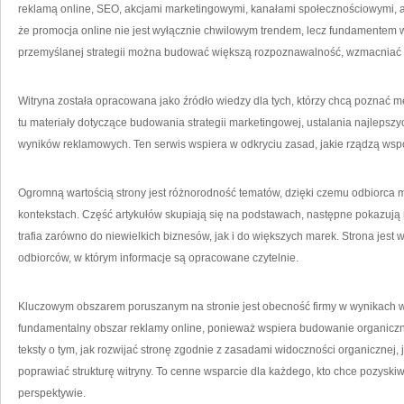
reklamą online, SEO, akcjami marketingowymi, kanałami społecznościowymi, a 
że promocja online nie jest wyłącznie chwilowym trendem, lecz fundamentem 
przemyślanej strategii można budować większą rozpoznawalność, wzmacniać m
Witryna została opracowana jako źródło wiedzy dla tych, którzy chcą poznać m
tu materiały dotyczące budowania strategii marketingowej, ustalania najlepszy
wyników reklamowych. Ten serwis wspiera w odkryciu zasad, jakie rządzą ws
Ogromną wartością strony jest różnorodność tematów, dzięki czemu odbiorca 
kontekstach. Część artykułów skupiają się na podstawach, następne pokazują n
trafia zarówno do niewielkich biznesów, jak i do większych marek. Strona jest 
odbiorców, w którym informacje są opracowane czytelnie.
Kluczowym obszarem poruszanym na stronie jest obecność firmy w wynikach w
fundamentalny obszar reklamy online, ponieważ wspiera budowanie organiczn
teksty o tym, jak rozwijać stronę zgodnie z zasadami widoczności organicznej,
poprawiać strukturę witryny. To cenne wsparcie dla każdego, kto chce pozysk
perspektywie.