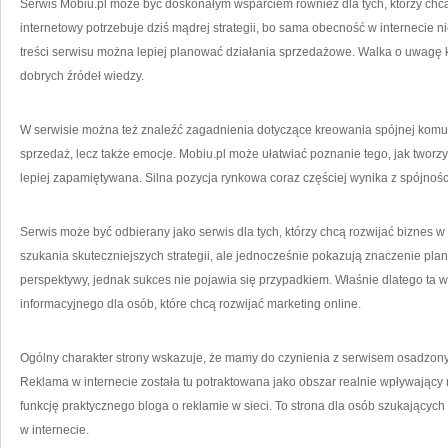
Serwis Mobiu.pl może być doskonałym wsparciem również dla tych, którzy chc
internetowy potrzebuje dziś mądrej strategii, bo sama obecność w internecie ni
treści serwisu można lepiej planować działania sprzedażowe. Walka o uwagę klie
dobrych źródeł wiedzy.
W serwisie można też znaleźć zagadnienia dotyczące kreowania spójnej komuni
sprzedaż, lecz także emocje. Mobiu.pl może ułatwiać poznanie tego, jak tworz
lepiej zapamiętywana. Silna pozycja rynkowa coraz częściej wynika z spójnoś
Serwis może być odbierany jako serwis dla tych, którzy chcą rozwijać biznes w
szukania skuteczniejszych strategii, ale jednocześnie pokazują znaczenie plan
perspektywy, jednak sukces nie pojawia się przypadkiem. Właśnie dlatego ta w
informacyjnego dla osób, które chcą rozwijać marketing online.
Ogólny charakter strony wskazuje, że mamy do czynienia z serwisem osadzon
Reklama w internecie została tu potraktowana jako obszar realnie wpływający 
funkcję praktycznego bloga o reklamie w sieci. To strona dla osób szukających
w internecie.