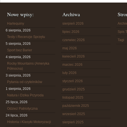
Nowe wpisy:
Archiwa
Stro
Harlequiny
sierpień 2026
Arch
6 sierpnia, 2026
lipiec 2026
Spis T
Testy i Recenzje Sprzętu
czerwiec 2026
Tagi
5 sierpnia, 2026
maj 2026
Sport bez Barier
kwiecień 2026
4 sierpnia, 2026
Rocky Mountains (Ameryka
marzec 2026
Północna)
luty 2026
3 sierpnia, 2026
styczeń 2026
Pytania od czytelników
1 sierpnia, 2026
grudzień 2025
Natura i Dzika Przyroda
listopad 2025
25 lipca, 2026
październik 2025
Odzież Patriotyczna
wrzesień 2025
24 lipca, 2026
Historia i Klasyki Motoryzacji
sierpień 2025