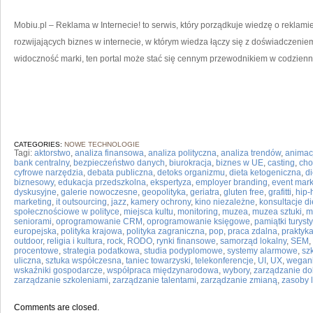
Mobiu.pl – Reklama w Internecie! to serwis, który porządkuje wiedzę o reklamie
rozwijających biznes w internecie, w którym wiedza łączy się z doświadczenie
widoczność marki, ten portal może stać się cennym przewodnikiem w codzien
CATEGORIES:
NOWE TECHNOLOGIE
Tagi:
aktorstwo
,
analiza finansowa
,
analiza polityczna
,
analiza trendów
,
animacj
bank centralny
,
bezpieczeństwo danych
,
biurokracja
,
biznes w UE
,
casting
,
cho
cyfrowe narzędzia
,
debata publiczna
,
detoks organizmu
,
dieta ketogeniczna
,
d
biznesowy
,
edukacja przedszkolna
,
ekspertyza
,
employer branding
,
event mark
dyskusyjne
,
galerie nowoczesne
,
geopolityka
,
geriatra
,
gluten free
,
grafitti
,
hip-
marketing
,
it outsourcing
,
jazz
,
kamery ochrony
,
kino niezależne
,
konsultacje d
społecznościowe w polityce
,
miejsca kultu
,
monitoring
,
muzea
,
muzea sztuki
,
m
seniorami
,
oprogramowanie CRM
,
oprogramowanie księgowe
,
pamiątki turyst
europejska
,
polityka krajowa
,
polityka zagraniczna
,
pop
,
praca zdalna
,
praktyk
outdoor
,
religia i kultura
,
rock
,
RODO
,
rynki finansowe
,
samorząd lokalny
,
SEM
,
procentowe
,
strategia podatkowa
,
studia podyplomowe
,
systemy alarmowe
,
sz
uliczna
,
sztuka współczesna
,
taniec towarzyski
,
telekonferencje
,
UI
,
UX
,
wegan
wskaźniki gospodarcze
,
współpraca międzynarodowa
,
wybory
,
zarządzanie d
zarządzanie szkoleniami
,
zarządzanie talentami
,
zarządzanie zmianą
,
zasoby 
Comments are closed.