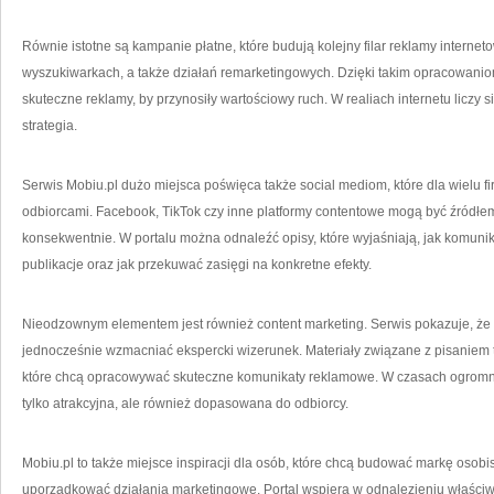
Równie istotne są kampanie płatne, które budują kolejny filar reklamy internet
wyszukiwarkach, a także działań remarketingowych. Dzięki takim opracowaniom
skuteczne reklamy, by przynosiły wartościowy ruch. W realiach internetu liczy 
strategia.
Serwis Mobiu.pl dużo miejsca poświęca także social mediom, które dla wielu 
odbiorcami. Facebook, TikTok czy inne platformy contentowe mogą być źródłem
konsekwentnie. W portalu można odnaleźć opisy, które wyjaśniają, jak komuni
publikacje oraz jak przekuwać zasięgi na konkretne efekty.
Nieodzownym elementem jest również content marketing. Serwis pokazuje, że
jednocześnie wzmacniać ekspercki wizerunek. Materiały związane z pisaniem
które chcą opracowywać skuteczne komunikaty reklamowe. W czasach ogromnej
tylko atrakcyjna, ale również dopasowana do odbiorcy.
Mobiu.pl to także miejsce inspiracji dla osób, które chcą budować markę osobi
uporządkować działania marketingowe. Portal wspiera w odnalezieniu właściw