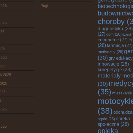
biotechnologi
2026
Tagi
budownictw
choroby
(3
2026
diagnostyka
(28)
026
(27)
dom
(26)
dzieci
(
e
commerce
(27)
(28)
farmacja
(27)
026
gen
medyczny
(26)
(30)
2025
gry edukacy
innowacje
(28)
2025
korepetycje
(28)
materiały me
ik 2025
medyc
(30)
2025
(35)
2025
mieszkanie
motocykl
5
(38)
2025
odchudza
opieka
ogród
(26)
społeczna
(28)
2025
opieka