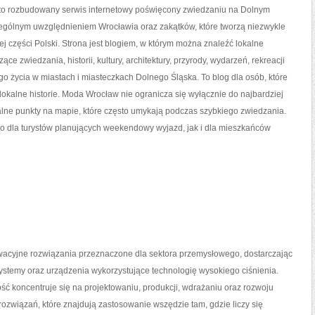
o rozbudowany serwis internetowy poświęcony zwiedzaniu na Dolnym
zególnym uwzględnieniem Wrocławia oraz zakątków, które tworzą niezwykle
j części Polski. Strona jest blogiem, w którym można znaleźć lokalne
zące zwiedzania, historii, kultury, architektury, przyrody, wydarzeń, rekreacji
o życia w miastach i miasteczkach Dolnego Śląska. To blog dla osób, które
lokalne historie. Moda Wrocław nie ogranicza się wyłącznie do najbardziej
alne punkty na mapie, które często umykają podczas szybkiego zwiedzania.
o dla turystów planujących weekendowy wyjazd, jak i dla mieszkańców
acyjne rozwiązania przeznaczone dla sektora przemysłowego, dostarczając
ystemy oraz urządzenia wykorzystujące technologię wysokiego ciśnienia.
ść koncentruje się na projektowaniu, produkcji, wdrażaniu oraz rozwoju
związań, które znajdują zastosowanie wszędzie tam, gdzie liczy się