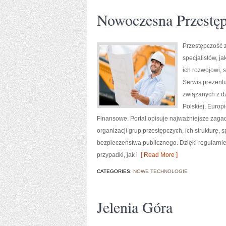
Nowoczesna Przestę
Przestępczość 
specjalistów, j
ich rozwojowi,
Serwis prezentu
związanych z d
Polskiej, Euro
Finansowe. Portal opisuje najważniejsze zaga
organizacji grup przestępczych, ich strukturę,
bezpieczeństwa publicznego. Dzięki regularn
przypadki, jak i
[ Read More ]
CATEGORIES:
NOWE TECHNOLOGIE
Jelenia Góra