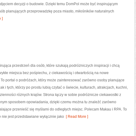
podjęciem decyzji o budowie. Dzięki temu DomPol może być inspirującym
 osób planujących przeprowadzkę poza miasto, miłośników naturalnych
 ]
irująca przestrzeń dla osób, które szukają podróżniczych inspiracji i chcą
ykłe miejsca bez pośpiechu, z ciekawością i otwartością na nowe
 To portal o podróżach, który może zainteresować zarówno osoby planujące
jak i tych, którzy po prostu lubią czytać o świecie, kulturach, atrakcjach, kuchni,
odzienności różnych krajów. Strona łączy w sobie podróżnicze ciekawostki z
ępnym sposobem opowiadania, dzięki czemu można tu znaleźć zarówno
walające przenieść się myślami do odległych miejsc. Polecam Makau i RPA. To
 nie jest przedstawiane wyłącznie jako
[ Read More ]