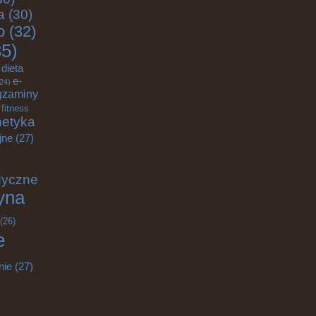
a
(30)
o
(32)
5)
dieta
e-
24)
gzaminy
fitness
etyka
jne
(27)
dyczne
yna
(26)
e
nie
(27)