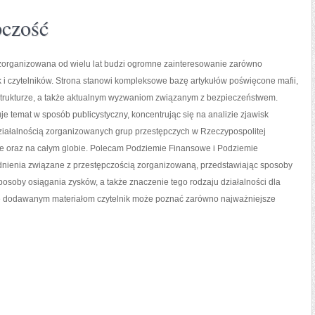
pczość
zorganizowana od wielu lat budzi ogromne zainteresowanie zarówno
ak i czytelników. Strona stanowi kompleksowe bazę artykułów poświęcone mafii,
 strukturze, a także aktualnym wyzwaniom związanym z bezpieczeństwem.
je temat w sposób publicystyczny, koncentrując się na analizie zjawisk
ziałalnością zorganizowanych grup przestępczych w Rzeczypospolitej
pie oraz na całym globie. Polecam Podziemie Finansowe i Podziemie
dnienia związane z przestępczością zorganizowaną, przedstawiając sposoby
 sposoby osiągania zysków, a także znaczenie tego rodzaju działalności dla
ie dodawanym materiałom czytelnik może poznać zarówno najważniejsze