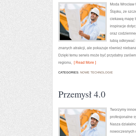
Moda Wrocław t
Śląsku, ze szc
ciekawą mapę te
inspiracje dotyc
oraz codzienneg
lubią odkrywać 
znanych atrakcji, ale pokazuje również nieban
Dzięki temu serwis może być przydatny zarówn
regionu,
[ Read More ]
CATEGORIES:
NOWE TECHNOLOGIE
Przemysł 4.0
Tworzymy innow
profesjonalne s
Nasza działalno
nowoczesnych ro