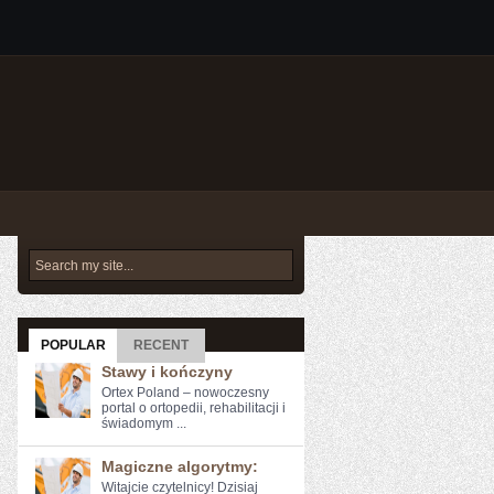
POPULAR
RECENT
Stawy i kończyny
Ortex Poland – nowoczesny
portal o ortopedii, rehabilitacji i
świadomym ...
Magiczne algorytmy:
Witajcie czytelnicy! Dzisiaj