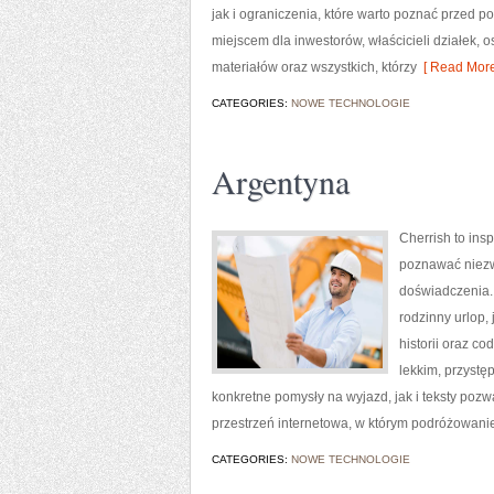
jak i ograniczenia, które warto poznać przed 
miejscem dla inwestorów, właścicieli działek,
materiałów oraz wszystkich, którzy
[ Read More
CATEGORIES:
NOWE TECHNOLOGIE
Argentyna
Cherrish to insp
poznawać niezw
doświadczenia.
rodzinny urlop, 
historii oraz c
lekkim, przyst
konkretne pomysły na wyjazd, jak i teksty poz
przestrzeń internetowa, w którym podróżowanie
CATEGORIES:
NOWE TECHNOLOGIE