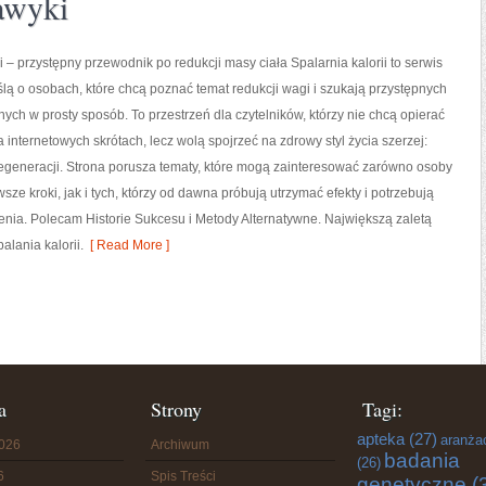
awyki
i – przystępny przewodnik po redukcji masy ciała Spalarnia kalorii to serwis
lą o osobach, które chcą poznać temat redukcji wagi i szukają przystępnych
nych w prosty sposób. To przestrzeń dla czytelników, którzy nie chcą opierać
a internetowych skrótach, lecz wolą spojrzeć na zdrowy styl życia szerzej:
egeneracji. Strona porusza tematy, które mogą zainteresować zarówno osoby
sze kroki, jak i tych, którzy od dawna próbują utrzymać efekty i potrzebują
nia. Polecam Historie Sukcesu i Metody Alternatywne. Największą zaletą
alania kalorii.
[ Read More ]
a
Strony
Tagi:
apteka
(27)
aranża
2026
Archiwum
badania
(26)
6
Spis Treści
genetyczne
(