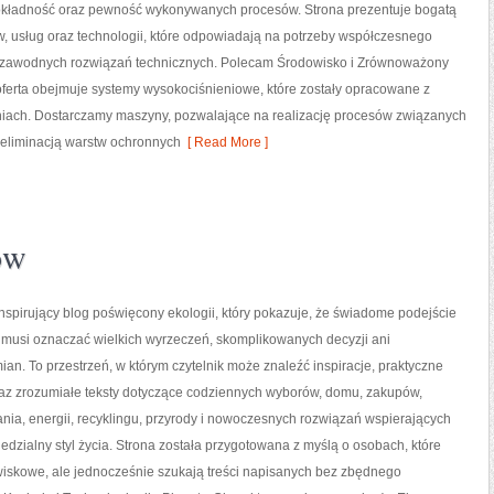
okładność oraz pewność wykonywanych procesów. Strona prezentuje bogatą
w, usług oraz technologii, które odpowiadają na potrzeby współczesnego
iezawodnych rozwiązań technicznych. Polecam Środowisko i Zrównoważony
oferta obejmuje systemy wysokociśnieniowe, które zostały opracowane z
iach. Dostarczamy maszyny, pozwalające na realizację procesów związanych
 eliminacją warstw ochronnych
[ Read More ]
ów
nspirujący blog poświęcony ekologii, który pokazuje, że świadome podejście
 musi oznaczać wielkich wyrzeczeń, skomplikowanych decyzji ani
an. To przestrzeń, w którym czytelnik może znaleźć inspiracje, praktyczne
az zrozumiałe teksty dotyczące codziennych wyborów, domu, zakupów,
nia, energii, recyklingu, przyrody i nowoczesnych rozwiązań wspierających
edzialny styl życia. Strona została przygotowana z myślą o osobach, które
skowe, ale jednocześnie szukają treści napisanych bez zbędnego