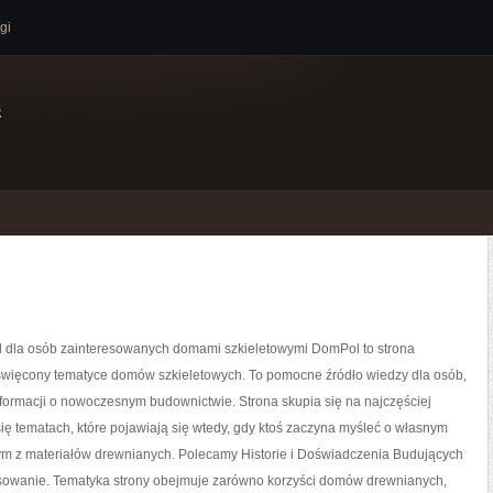
gi
e
l dla osób zainteresowanych domami szkieletowymi DomPol to strona
święcony tematyce domów szkieletowych. To pomocne źródło wiedzy dla osób,
nformacji o nowoczesnym budownictwie. Strona skupia się na najczęściej
ię tematach, które pojawiają się wtedy, gdy ktoś zaczyna myśleć o własnym
m z materiałów drewnianych. Polecamy Historie i Doświadczenia Budujących
ansowanie. Tematyka strony obejmuje zarówno korzyści domów drewnianych,