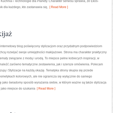
Kuchnia i Technologie dla Planety. Charakter serwisu sprawia, że Ekos-
k dla każdego, kto zastanawia się,
[ Read More ]
ijaż
o internetowy blog poświęcony stylizacjom oraz przydatnym podpowiedziom
 chcą rozwijać swoje umiejętności makijażowe. Strona ma charakter praktyczny
 tematy związane z modą i urodą. To miejsce pełne kobiecych inspiracji, w
naleźć zarówno tematyczne zestawienia, jak i szersze omówienia. Polecam
izują i Stylizacje na każdą okazję. Tematyka strony skupia się przede
osmetykach kolorowych, ale nie ogranicza się wyłącznie do samego
ę jako świadomy sposób wyrażania siebie, w którym ważne są także stylizacja
 jako miejsce do szukania
[ Read More ]