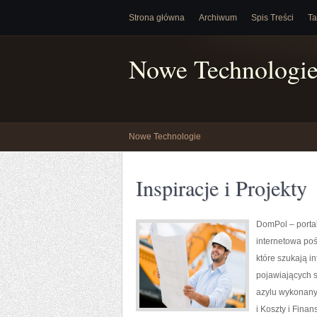
Strona główna
Archiwum
Spis Treści
Ta
Nowe Technologi
Nowe Technologie
Inspiracje i Projekty
DomPol – porta
internetowa po
które szukają i
pojawiających s
azylu wykonany
i Koszty i Fin