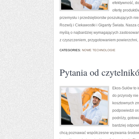
efektywność, d
ofertę produktó
przemysłu i przedsiębiorstw poszukujących n
Rozwój i Ciekawostki i Giganty Świata. Nasza 
myślą o najbardziej wymagających zastosowan
z czyszczeniem, przygotowaniem powierzchni,
CATEGORIES:
NOWE TECHNOLOGIE
Pytania od czytelnik
Ekos-Sułów to i
do przyrody nie
kosztownych zmi
podpowiedzi or
podróży, gotowa
bardziej odpowi
chcą poznawać współczesne wyzwania środowi