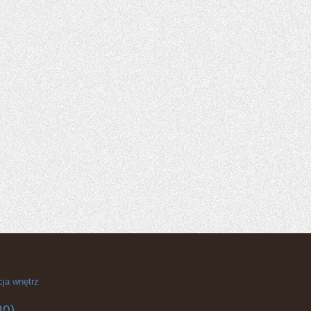
cja wnętrz
30)