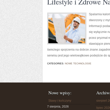
Lifestyle i Zdrowe N
Spalarnia kalori
stworzony z myś
informacji poda
się wyłącznie n
przez pryzmat r
stawiające pierw
świeżego spojrzenia na dobrze znane zagadnie
serwisu jest jego wielowątkowe podejście do sp
CATEGORIES:
NOWE TECHNOLOGIE
Nowe wpisy:
Archiw
Stawy i kończyny
sierpień 
7 sierpnia, 2026
lipiec 202