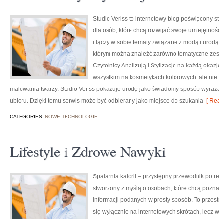
Studio Veriss to internetowy blog poświęcony 
dla osób, które chcą rozwijać swoje umiejętnoś
i łączy w sobie tematy związane z modą i urodą.
którym można znaleźć zarówno tematyczne zest
Czytelnicy Analizują i Stylizacje na każdą okaz
wszystkim na kosmetykach kolorowych, ale nie
malowania twarzy. Studio Veriss pokazuje urodę jako świadomy sposób wyrażan
ubioru. Dzięki temu serwis może być odbierany jako miejsce do szukania
[ Rea
CATEGORIES:
NOWE TECHNOLOGIE
Lifestyle i Zdrowe Nawyki
Spalarnia kalorii – przystępny przewodnik po red
stworzony z myślą o osobach, które chcą poznać
informacji podanych w prosty sposób. To przestr
się wyłącznie na internetowych skrótach, lecz w