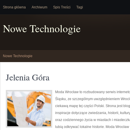
Strona główna
Archiwum
Spis Treści
Tagi
Nowe Technologie
Nowe Technologie
Jelenia Góra
Moda Wrocław to rozbudowany serwis interne
Śląsku, ze szczególnym uwzględnieniem Wrocła
ciekawą mapę tej części Polski. Strona jest bl
inspiracje dotyczące zwiedzania, historii, kultur
oraz codziennego życia w miastach i miasteczk
lubią odkrywać lokalne historie. Moda Wrocław 