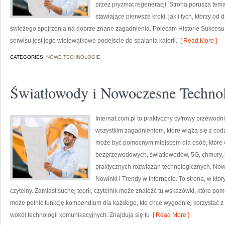
przez pryzmat regeneracji. Strona porusza tem
stawiające pierwsze kroki, jak i tych, którzy od
świeżego spojrzenia na dobrze znane zagadnienia. Polecam Historie Sukcesu 
serwisu jest jego wielowątkowe podejście do spalania kalorii.
[ Read More ]
CATEGORIES:
NOWE TECHNOLOGIE
Światłowody i Nowoczesne Techno
Internat.com.pl to praktyczny cyfrowy przewo
wszystkim zagadnieniom, które wiążą się z co
może być pomocnym miejscem dla osób, które ch
bezprzewodowych, światłowodów, 5G, chmury, 
praktycznych rozwiązań technologicznych. Nowoś
Nowinki i Trendy w Internecie. To strona, w kt
czytelny. Zamiast suchej teorii, czytelnik może znaleźć tu wskazówki, które po
może pełnić funkcję kompendium dla każdego, kto chce wygodniej korzystać z i
wokół technologii komunikacyjnych. Znajdują się tu
[ Read More ]