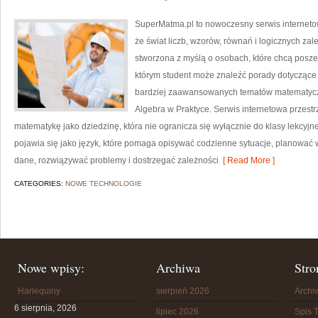
SuperMatma.pl to nowoczesny serwis interneto
że świat liczb, wzorów, równań i logicznych za
stworzona z myślą o osobach, które chcą posz
którym student może znaleźć porady dotyczące
bardziej zaawansowanych tematów matematyc
Algebra w Praktyce. Serwis internetowa przestr
matematykę jako dziedzinę, która nie ogranicza się wyłącznie do klasy lekcy
pojawia się jako język, które pomaga opisywać codzienne sytuacje, planować 
dane, rozwiązywać problemy i dostrzegać zależności
[ Read More ]
CATEGORIES:
NOWE TECHNOLOGIE
Nowe wpisy:
Archiwa
Stro
Harlequiny
sierpień 2026
Arch
6 sierpnia, 2026
lipiec 2026
Spis T