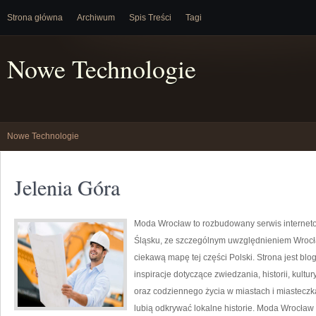
Strona główna
Archiwum
Spis Treści
Tagi
Nowe Technologie
Nowe Technologie
Jelenia Góra
Moda Wrocław to rozbudowany serwis interne
Śląsku, ze szczególnym uwzględnieniem Wrocła
ciekawą mapę tej części Polski. Strona jest bl
inspiracje dotyczące zwiedzania, historii, kultur
oraz codziennego życia w miastach i miasteczk
lubią odkrywać lokalne historie. Moda Wrocław 