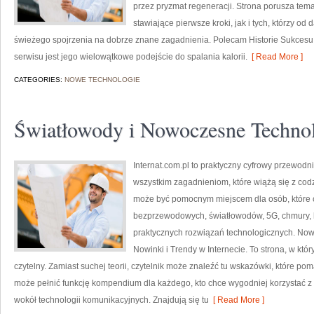
przez pryzmat regeneracji. Strona porusza tem
stawiające pierwsze kroki, jak i tych, którzy od
świeżego spojrzenia na dobrze znane zagadnienia. Polecam Historie Sukcesu 
serwisu jest jego wielowątkowe podejście do spalania kalorii.
[ Read More ]
CATEGORIES:
NOWE TECHNOLOGIE
Światłowody i Nowoczesne Techno
Internat.com.pl to praktyczny cyfrowy przewo
wszystkim zagadnieniom, które wiążą się z co
może być pomocnym miejscem dla osób, które ch
bezprzewodowych, światłowodów, 5G, chmury, 
praktycznych rozwiązań technologicznych. Nowoś
Nowinki i Trendy w Internecie. To strona, w kt
czytelny. Zamiast suchej teorii, czytelnik może znaleźć tu wskazówki, które po
może pełnić funkcję kompendium dla każdego, kto chce wygodniej korzystać z i
wokół technologii komunikacyjnych. Znajdują się tu
[ Read More ]