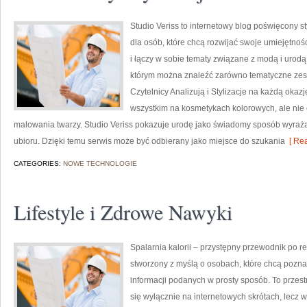
Studio Veriss to internetowy blog poświęcony 
dla osób, które chcą rozwijać swoje umiejętnoś
i łączy w sobie tematy związane z modą i urodą.
którym można znaleźć zarówno tematyczne zest
Czytelnicy Analizują i Stylizacje na każdą okaz
wszystkim na kosmetykach kolorowych, ale nie
malowania twarzy. Studio Veriss pokazuje urodę jako świadomy sposób wyrażan
ubioru. Dzięki temu serwis może być odbierany jako miejsce do szukania
[ Rea
CATEGORIES:
NOWE TECHNOLOGIE
Lifestyle i Zdrowe Nawyki
Spalarnia kalorii – przystępny przewodnik po red
stworzony z myślą o osobach, które chcą poznać
informacji podanych w prosty sposób. To przestr
się wyłącznie na internetowych skrótach, lecz w