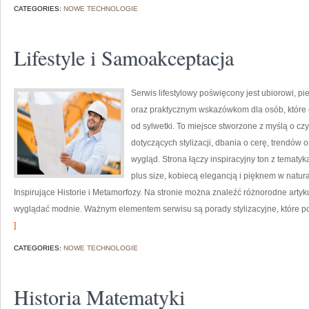
CATEGORIES:
NOWE TECHNOLOGIE
Lifestyle i Samoakceptacja
Serwis lifestylowy poświęcony jest ubiorowi, p
oraz praktycznym wskazówkom dla osób, które 
od sylwetki. To miejsce stworzone z myślą o cz
dotyczących stylizacji, dbania o cerę, trendó
wygląd. Strona łączy inspiracyjny ton z tematyk
plus size, kobiecą elegancją i pięknem w natu
Inspirujące Historie i Metamorfozy. Na stronie można znaleźć różnorodne artyk
wyglądać modnie. Ważnym elementem serwisu są porady stylizacyjne, które po
]
CATEGORIES:
NOWE TECHNOLOGIE
Historia Matematyki