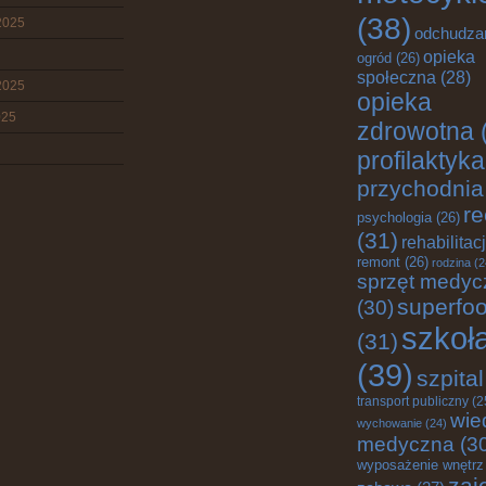
(38)
2025
odchudza
opieka
ogród
(26)
społeczna
(28)
2025
opieka
025
zdrowotna
profilaktyka
przychodnia
re
psychologia
(26)
(31)
rehabilitac
remont
(26)
rodzina
(2
sprzęt medyc
superfo
(30)
szkoł
(31)
(39)
szpital
transport publiczny
(2
wie
wychowanie
(24)
medyczna
(3
wyposażenie wnętrz
zaj