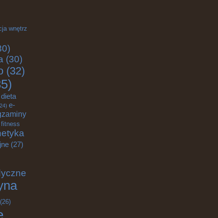
cja wnętrz
30)
a
(30)
o
(32)
5)
dieta
e-
24)
gzaminy
fitness
etyka
jne
(27)
dyczne
yna
(26)
e