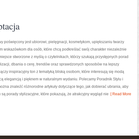
ptacja
owy poświęcony jest ubiorowi, pielęgnacji, kosmetykom, upiększaniu twarzy
ym wskazówkom dla osób, które chcą podkreślać swój charakter niezależnie
 miejsce stworzone z myślą o czytelnikach, którzy szukają przystępnych porad
lizacji, dbania o cerę, trendów oraz sprawdzonych sposobów na lepszy
łączy inspiracyjny ton z tematyką bliską osobom, które interesują się modą
ecą elegancją i pięknem w naturalnym wydaniu. Polecamy Poradnik Stylu i
 można znaleźć różnorodne artykuły dotyczące tego, jak dobierać ubrania, aby
 porady stylizacyjne, które pokazują, że atrakcyjny wygląd nie
[ Read More