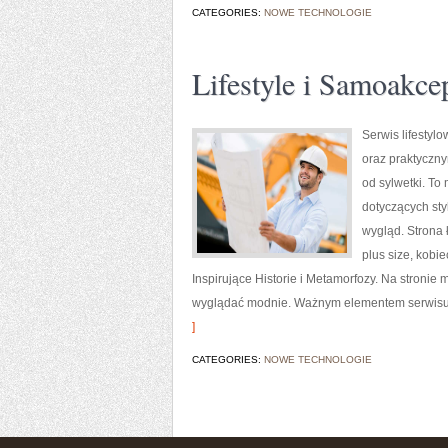
CATEGORIES:
NOWE TECHNOLOGIE
Lifestyle i Samoakce
Serwis lifestyl
oraz praktyczn
od sylwetki. To
dotyczących sty
wygląd. Strona 
plus size, kobi
Inspirujące Historie i Metamorfozy. Na stronie
wyglądać modnie. Ważnym elementem serwisu są
]
CATEGORIES:
NOWE TECHNOLOGIE