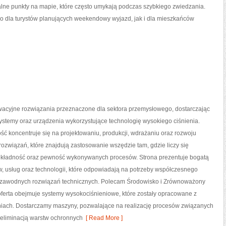
alne punkty na mapie, które często umykają podczas szybkiego zwiedzania.
o dla turystów planujących weekendowy wyjazd, jak i dla mieszkańców
acyjne rozwiązania przeznaczone dla sektora przemysłowego, dostarczając
ystemy oraz urządzenia wykorzystujące technologię wysokiego ciśnienia.
ść koncentruje się na projektowaniu, produkcji, wdrażaniu oraz rozwoju
związań, które znajdują zastosowanie wszędzie tam, gdzie liczy się
okładność oraz pewność wykonywanych procesów. Strona prezentuje bogatą
w, usług oraz technologii, które odpowiadają na potrzeby współczesnego
iezawodnych rozwiązań technicznych. Polecam Środowisko i Zrównoważony
oferta obejmuje systemy wysokociśnieniowe, które zostały opracowane z
iach. Dostarczamy maszyny, pozwalające na realizację procesów związanych
 eliminacją warstw ochronnych
[ Read More ]