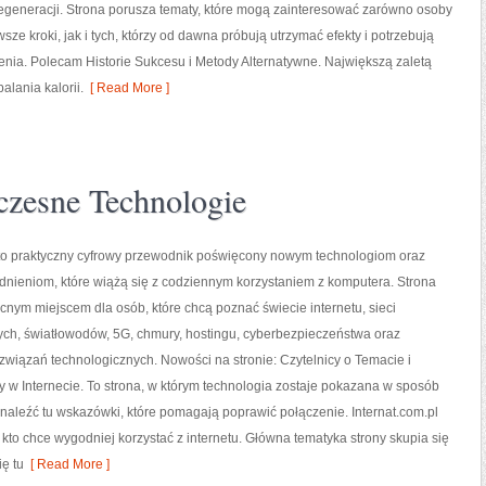
egeneracji. Strona porusza tematy, które mogą zainteresować zarówno osoby
sze kroki, jak i tych, którzy od dawna próbują utrzymać efekty i potrzebują
nia. Polecam Historie Sukcesu i Metody Alternatywne. Największą zaletą
alania kalorii.
[ Read More ]
zesne Technologie
l to praktyczny cyfrowy przewodnik poświęcony nowym technologiom oraz
dnieniom, które wiążą się z codziennym korzystaniem z komputera. Strona
ym miejscem dla osób, które chcą poznać świecie internetu, sieci
h, światłowodów, 5G, chmury, hostingu, cyberbezpieczeństwa oraz
związań technologicznych. Nowości na stronie: Czytelnicy o Temacie i
y w Internecie. To strona, w którym technologia zostaje pokazana w sposób
e znaleźć tu wskazówki, które pomagają poprawić połączenie. Internat.com.pl
to chce wygodniej korzystać z internetu. Główna tematyka strony skupia się
ę tu
[ Read More ]