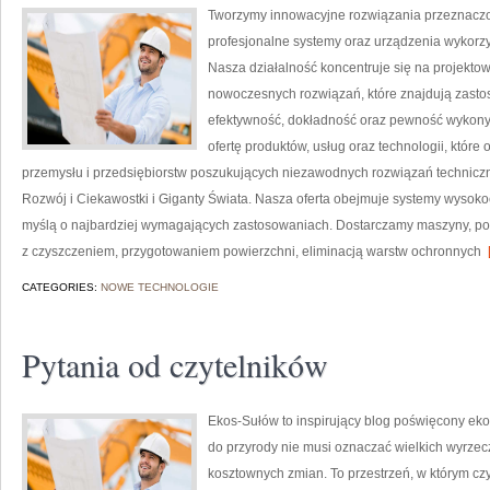
Tworzymy innowacyjne rozwiązania przeznaczo
profesjonalne systemy oraz urządzenia wykorzy
Nasza działalność koncentruje się na projektow
nowoczesnych rozwiązań, które znajdują zastos
efektywność, dokładność oraz pewność wykony
ofertę produktów, usług oraz technologii, któ
przemysłu i przedsiębiorstw poszukujących niezawodnych rozwiązań technic
Rozwój i Ciekawostki i Giganty Świata. Nasza oferta obejmuje systemy wysoko
myślą o najbardziej wymagających zastosowaniach. Dostarczamy maszyny, po
z czyszczeniem, przygotowaniem powierzchni, eliminacją warstw ochronnych
[
CATEGORIES:
NOWE TECHNOLOGIE
Pytania od czytelników
Ekos-Sułów to inspirujący blog poświęcony eko
do przyrody nie musi oznaczać wielkich wyrzec
kosztownych zmian. To przestrzeń, w którym czy