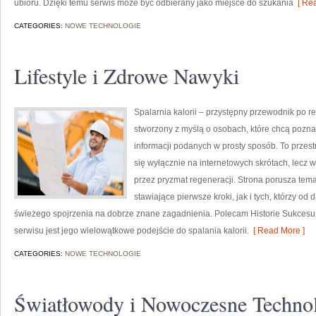
ubioru. Dzięki temu serwis może być odbierany jako miejsce do szukania
[ Rea
CATEGORIES:
NOWE TECHNOLOGIE
Lifestyle i Zdrowe Nawyki
Spalarnia kalorii – przystępny przewodnik po red
stworzony z myślą o osobach, które chcą poznać
informacji podanych w prosty sposób. To przestr
się wyłącznie na internetowych skrótach, lecz w
przez pryzmat regeneracji. Strona porusza tem
stawiające pierwsze kroki, jak i tych, którzy od
świeżego spojrzenia na dobrze znane zagadnienia. Polecam Historie Sukcesu 
serwisu jest jego wielowątkowe podejście do spalania kalorii.
[ Read More ]
CATEGORIES:
NOWE TECHNOLOGIE
Światłowody i Nowoczesne Techno