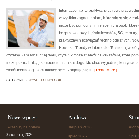
Internat.com.pl to praktyczny cyfrowy przewo
wszystkim zagadnieniom, które wiążą się z co
może być pomocnym miejscem dla osób, które ch
bezprzewodowych, światłowodów, 5G, chmury, 
praktycznych rozwiązań technologicznych. Nowoś
Nowinki i Trendy w Internecie. To strona, w kt
czytelny. Zamiast suchej teorii, czytelnik może znaleźć tu wskazówki, które po
może pełnić funkcję kompendium dla każdego, kto chce wygodniej korzystać z i
wokół technologii komunikacyjnych. Znajdują się tu
[ Read More ]
CATEGORIES:
NOWE TECHNOLOGIE
Nowe wpisy:
Archiwa
Stro
Przepisy na obiady
sierpień 2026
Arch
8 sierpnia, 2026
lipiec 2026
Spis T