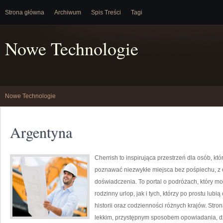
Strona główna
Archiwum
Spis Treści
Tagi
Nowe Technologie
Nowe Technologie
Argentyna
Cherrish to inspirująca przestrzeń dla osób, któ
poznawać niezwykłe miejsca bez pośpiechu, z 
doświadczenia. To portal o podróżach, który 
rodzinny urlop, jak i tych, którzy po prostu lubią
historii oraz codzienności różnych krajów. Stro
lekkim, przystępnym sposobem opowiadania, d