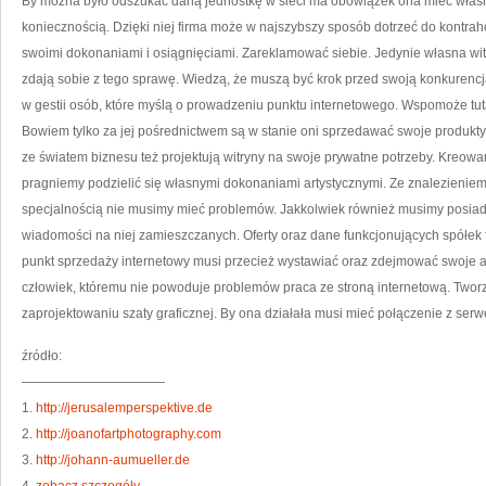
By można było odszukać daną jednostkę w sieci ma obowiązek ona mieć własn
koniecznością. Dzięki niej firma może w najszybszy sposób dotrzeć do kontrah
swoimi dokonaniami i osiągnięciami. Zareklamować siebie. Jedynie własna wit
zdają sobie z tego sprawę. Wiedzą, że muszą być krok przed swoją konkurencj
w gestii osób, które myślą o prowadzeniu punktu internetowego. Wspomoże tu
Bowiem tylko za jej pośrednictwem są w stanie oni sprzedawać swoje produkty. 
ze światem biznesu też projektują witryny na swoje prywatne potrzeby. Kreowan
pragniemy podzielić się własnymi dokonaniami artystycznymi. Ze znalezieniem fi
specjalnością nie musimy mieć problemów. Jakkolwiek również musimy posiada
wiadomości na niej zamieszczanych. Oferty oraz dane funkcjonujących spółe
punkt sprzedaży internetowy musi przecież wystawiać oraz zdejmować swoje a
człowiek, któremu nie powoduje problemów praca ze stroną internetową. Tworz
zaprojektowaniu szaty graficznej. By ona działała musi mieć połączenie z ser
źródło:
———————————
1.
http://jerusalemperspektive.de
2.
http://joanofartphotography.com
3.
http://johann-aumueller.de