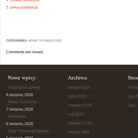
4.
zobacz szczegóły
5.
pełna publikacja
CATEGORIES:
NOWE TECHNOLOGIE
Comments are closed.
Nowe wpisy:
Archiwa
Stro
Przepisy na obiady
sierpień 2026
Arch
8 sierpnia, 2026
lipiec 2026
Spis T
Stawy i kończyny
czerwiec 2026
Tagi
7 sierpnia, 2026
maj 2026
Harlequiny
kwiecień 2026
6 sierpnia, 2026
Testy i Recenzje Sprzętu
marzec 2026