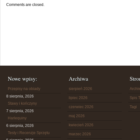
Comments are closed.
Nowe wpisy:
Archiwa
Stro
Przepisy na obiady
sierpień 2026
Arch
8 sierpnia, 2026
lipiec 2026
Spis T
Stawy i kończyny
czerwiec 2026
Tagi
7 sierpnia, 2026
maj 2026
Harlequiny
kwiecień 2026
6 sierpnia, 2026
Testy i Recenzje Sprzętu
marzec 2026