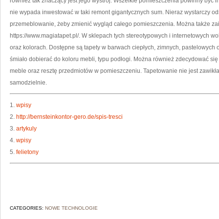
również tak znaczący jest jego wystrój. Wszelkie pomieszczenia powinny być 
nie wypada inwestować w taki remont gigantycznych sum. Nieraz wystarczy od
przemeblowanie, żeby zmienić wygląd całego pomieszczenia. Można także zai
https://www.magiatapet.pl/. W sklepach tych stereotypowych i internetowych w
oraz kolorach. Dostępne są tapety w barwach ciepłych, zimnych, pastelowych o
śmiało dobierać do koloru mebli, typu podłogi. Można również zdecydować się 
meble oraz resztę przedmiotów w pomieszczeniu. Tapetowanie nie jest zawik
samodzielnie.
1.
wpisy
2.
http://bernsteinkontor-gero.de/spis-tresci
3.
artykuly
4.
wpisy
5.
felietony
CATEGORIES:
NOWE TECHNOLOGIE