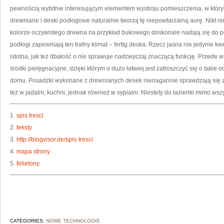
pewnością wybitnie interesującym elementem wystroju pomieszczenia, w który
drewniane i deski podłogowe naturalnie tworzą tę niepowtarzalną aurę. Nikt n
kolorze oczywistego drewna na przykład bukowego doskonale nadają się do 
podłogi zapewniają ten trafny klimat – fertig deska. Rzecz jasna nie jedynie k
istotna, jak też dbałość o nie sprawuje nadzwyczaj znaczącą funkcję. Przede w
środki pielęgnacyjne, dzięki którym o dużo łatwiej jest zatroszczyć się o takie o
domu. Posadzki wykonane z drewnianych desek nienagannie sprawdzają się z
też w jadalni, kuchni, jednak również w sypialni. Niestety do łazienki mimo wsz
1.
spis tresci
2.
teksty
3.
http://blogvisor.de/spis-tresci
4.
mapa strony
5.
felietony
CATEGORIES:
NOWE TECHNOLOGIE