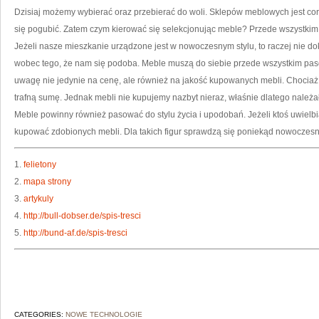
PU
Dzisiaj możemy wybierać oraz przebierać do woli. Sklepów meblowych jest cor
SP
ME
się pogubić. Zatem czym kierować się selekcjonując meble? Przede wszystkim 
Jeżeli nasze mieszkanie urządzone jest w nowoczesnym stylu, to raczej nie d
wobec tego, że nam się podoba. Meble muszą do siebie przede wszystkim pas
uwagę nie jedynie na cenę, ale również na jakość kupowanych mebli. Chociaż
trafną sumę. Jednak mebli nie kupujemy nazbyt nieraz, właśnie dlatego należał
Meble powinny również pasować do stylu życia i upodobań. Jeżeli ktoś uwielb
kupować zdobionych mebli. Dla takich figur sprawdzą się poniekąd nowoczes
1.
felietony
2.
mapa strony
3.
artykuly
4.
http://bull-dobser.de/spis-tresci
5.
http://bund-af.de/spis-tresci
CATEGORIES:
NOWE TECHNOLOGIE