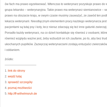
SP
ów fach ma prawo egzekwować. Wtenczas to weterynarz pozyskuje prawo do 
ŻE
JA
grupa lekarsko – weterynaryjna. Takie prawo ma weterynarz siemianowice – s
PA
TA
JE
prawo na obszarze kraju, w owym czasie musimy zauważyć, ze zawód ten podle
IN
lekarza weterynarii. Nieodłącznym elementem pracy każdego weterynarza jest 
pacjentami są tutaj psy i koty, lecz nieraz zdarzają się też inne gatunki zwierząt
Ponadto każdy weterynarz, na co dzień kontaktuje się również z osobami, któ
również względu ważne jest, żeby wzbudził on ich zaufanie, po to, aby bez tru
ukochanych pupilków. Zazwyczaj weterynarzami zostają entuzjaści zwierzaków,
i oddaniem.
źródło:
———————————
1.
link do strony
2.
wejdź tutaj
3.
sprawdź szczegóły
4.
poznaj możliwości
5.
http://ff-wilhelmsruh.de