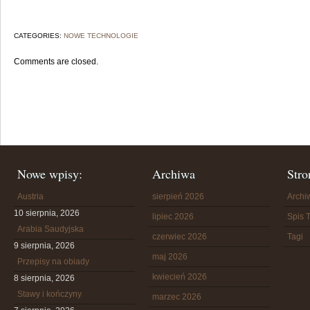
CATEGORIES:
NOWE TECHNOLOGIE
Comments are closed.
Nowe wpisy:
Archiwa
Stro
Austria
sierpień 2026
Arch
10 sierpnia, 2026
lipiec 2026
Spis T
Arabia Saudyjska
czerwiec 2026
Tagi
9 sierpnia, 2026
maj 2026
Przepisy na obiady
kwiecień 2026
8 sierpnia, 2026
Stawy i kończyny
marzec 2026