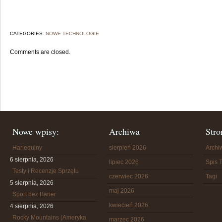
CATEGORIES:
NOWE TECHNOLOGIE
Comments are closed.
Nowe wpisy:
Archiwa
Stro
Harlequiny
sierpień 2026
Arch
6 sierpnia, 2026
lipiec 2026
Spis T
Testy i Recenzje Sprzętu
czerwiec 2026
Tagi
5 sierpnia, 2026
maj 2026
Sport bez Barier
kwiecień 2026
4 sierpnia, 2026
Rocky Mountains (Ameryka
marzec 2026