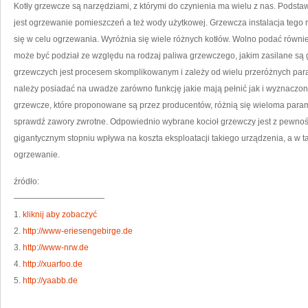
NA
Kotły grzewcze są narzędziami, z którymi do czynienia ma wielu z nas. Podstaw
SĄ
NI
jest ogrzewanie pomieszczeń a też wody użytkowej. Grzewcza instalacja tego ro
PO
A
się w celu ogrzewania. Wyróżnia się wiele różnych kotłów. Wolno podać równie
BY
W
może być podział ze względu na rodzaj paliwa grzewczego, jakim zasilane są g
ST
W
PE
grzewczych jest procesem skomplikowanym i zależy od wielu przeróżnych par
SŁ
F
należy posiadać na uwadze zarówno funkcję jakie mają pełnić jak i wyznaczone
grzewcze, które proponowane są przez producentów, różnią się wieloma parame
sprawdź zawory zwrotne. Odpowiednio wybrane kocioł grzewczy jest z pewnoś
gigantycznym stopniu wpływa na koszta eksploatacji takiego urządzenia, a w t
ogrzewanie.
źródło:
———————————
1.
kliknij aby zobaczyć
2.
http://www-eriesengebirge.de
3.
http://www-nrw.de
4.
http://xuarfoo.de
5.
http://yaabb.de