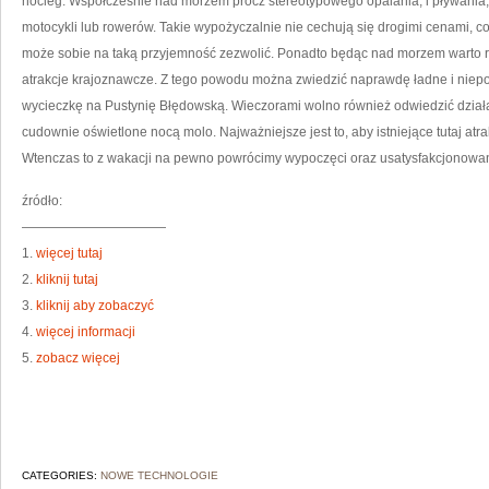
nocleg. Współcześnie nad morzem prócz stereotypowego opalania, i pływania,
motocykli lub rowerów. Takie wypożyczalnie nie cechują się drogimi cenami, co
może sobie na taką przyjemność zezwolić. Ponadto będąc nad morzem warto ró
atrakcje krajoznawcze. Z tego powodu można zwiedzić naprawdę ładne i niepow
wycieczkę na Pustynię Błędowską. Wieczorami wolno również odwiedzić działają
cudownie oświetlone nocą molo. Najważniejsze jest to, aby istniejące tutaj 
Wtenczas to z wakacji na pewno powrócimy wypoczęci oraz usatysfakcjonowan
źródło:
———————————
1.
więcej tutaj
2.
kliknij tutaj
3.
kliknij aby zobaczyć
4.
więcej informacji
5.
zobacz więcej
CATEGORIES:
NOWE TECHNOLOGIE